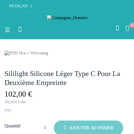
FRANÇAIS
0
Basculer
☰
la
navigation
RUPTURE DE STOCK
Sililight Silicone Léger Type C Pour La
Deuxième Empreinte
102,00 €
102,00 € Unité
TTC
Quantité
AJOUTER AU PANIER